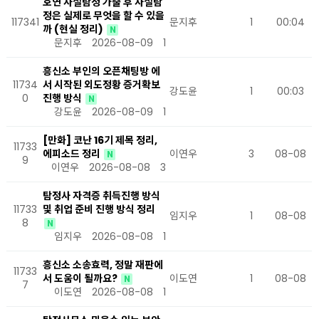
호연 사설탐정 가출 후 사설탐
정은 실제로 무엇을 할 수 있을
117341
문지후
1
00:04
까 (현실 정리)
N
문지후
2026-08-09
1
흥신소 부인의 오픈채팅방 에
11734
서 시작된 외도정황 증거확보
강도윤
1
00:03
0
진행 방식
N
강도윤
2026-08-09
1
[만화] 코난 16기 제목 정리,
11733
에피소드 정리
이연우
3
08-08
N
9
이연우
2026-08-08
3
탐정사 자격증 취득진행 방식
11733
및 취업 준비 진행 방식 정리
임지우
1
08-08
8
N
임지우
2026-08-08
1
흥신소 소송효력, 정말 재판에
11733
서 도움이 될까요?
이도연
1
08-08
N
7
이도연
2026-08-08
1