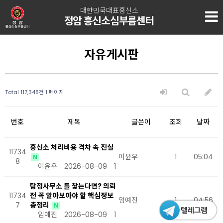
대한민국대표흥신소
정암 흥신소심부름센터
자유게시판
Total 117,348건
1 페이지
번호
제목
글쓴이
조회
날짜
흥신소 처리비용 격차 속 진실
11734
이윤우
1
05:04
N
8
이윤우
2026-08-09
1
탐정사무소 를 찿는다면? 의뢰
11734
전 꼭 알아보아야 할 핵심정보
임예진
1
04:56
7
총정리
N
임예진
2026-08-09
1