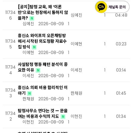
[공지]탐정 교육, 왜 ‘이론
11734
만’으로는 현장에서 통하지 않
심예진
1
04:48
6
을까?
N
심예진
2026-08-09
1
흥신소 와이프의 오픈채팅방
11734
에서 시작된 외도정황 자료수
이예현
1
03:23
5
집 방식
N
이예현
2026-08-09
1
사설탐정 행동 패턴 분석이 중
11734
요한 이유
이세진
1
03:14
N
4
이세진
2026-08-09
1
흥신소 의뢰 비용 합리적인 이
11734
야기
한채원
1
01:45
N
3
한채원
2026-08-09
1
탐정사무소 연다는 것 — 문을
11734
여는 비용과 수익의 지도
이현진
1
01:34
N
2
이현진
2026-08-09
1