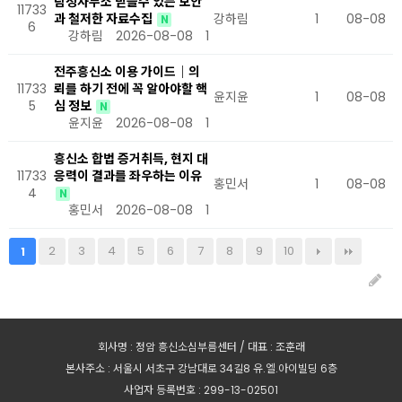
탐정사무소 믿을수 있는 보안
11733
과 철저한 자료수집
강하림
1
08-08
N
6
강하림
2026-08-08
1
전주흥신소 이용 가이드｜의
11733
뢰를 하기 전에 꼭 알아야할 핵
윤지윤
1
08-08
5
심 정보
N
윤지윤
2026-08-08
1
흥신소 합법 증거취득, 현지 대
11733
응력이 결과를 좌우하는 이유
홍민서
1
08-08
4
N
홍민서
2026-08-08
1
2
3
4
5
6
7
8
9
10
1
회사명 : 정암 흥신소심부름센터 / 대표 : 조훈래
본사주소 : 서울시 서초구 강남대로 34길8 유.엘.아이빌딩 6층
사업자 등록번호 : 299-13-02501