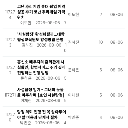
코난 추리게임 홍대 팝업 예약
11727
성공 후기 코난 추리게임 가격
이도현
7
08-06
4
위치
이도현
2026-08-06
7
'사설탐정' 활성화될까...대학
11727
평생교육원도 양성방법 운영
김하진
10
08-06
3
김하진
2026-08-06
1
0
흥신소 배우자의 혼외관계 사
11727
실확인, 합법적이고 주의 깊게
문하윤
5
08-06
2
진행하는 진행 방법
문하윤
2026-08-06
5
사설탐정 일기 - 그녀의 눈물
117271
을 마주하며 [호연 사설탐정]
이채린
5
08-06
이채린
2026-08-06
5
탐정 의뢰 진행 전 꼭 알아두어
11727
야 할 비용과 단계적 절차
박민준
4
08-06
0
박민준
2026-08-06
4