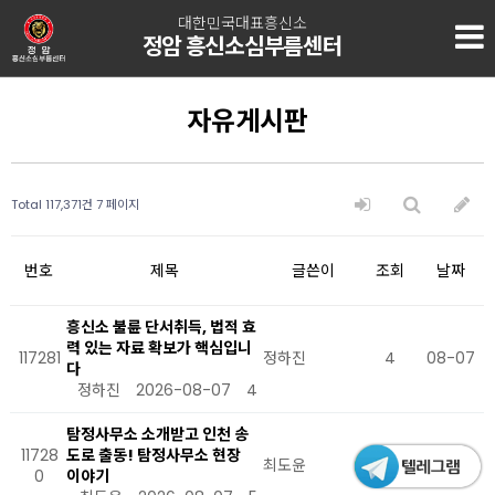
대한민국대표흥신소
정암 흥신소심부름센터
자유게시판
Total 117,371건
7 페이지
번호
제목
글쓴이
조회
날짜
흥신소 불륜 단서취득, 법적 효
력 있는 자료 확보가 핵심입니
117281
정하진
4
08-07
다
정하진
2026-08-07
4
탐정사무소 소개받고 인천 송
11728
도로 출동! 탐정사무소 현장
최도윤
5
08-07
0
이야기