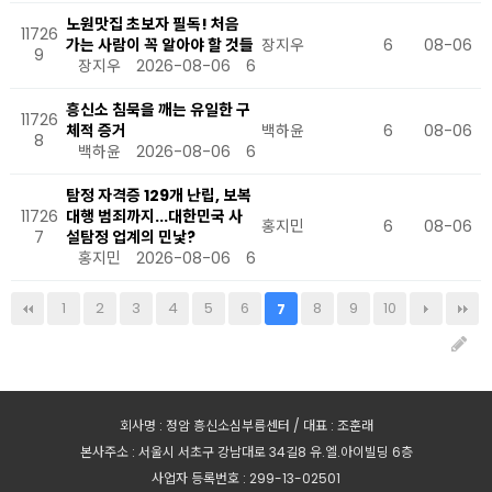
노원맛집 초보자 필독! 처음
11726
가는 사람이 꼭 알아야 할 것들
장지우
6
08-06
9
장지우
2026-08-06
6
흥신소 침묵을 깨는 유일한 구
11726
체적 증거
백하윤
6
08-06
8
백하윤
2026-08-06
6
탐정 자격증 129개 난립, 보복
11726
대행 범죄까지...대한민국 사
홍지민
6
08-06
7
설탐정 업계의 민낯?
홍지민
2026-08-06
6
1
2
3
4
5
6
8
9
10
7
회사명 : 정암 흥신소심부름센터 / 대표 : 조훈래
본사주소 : 서울시 서초구 강남대로 34길8 유.엘.아이빌딩 6층
사업자 등록번호 : 299-13-02501