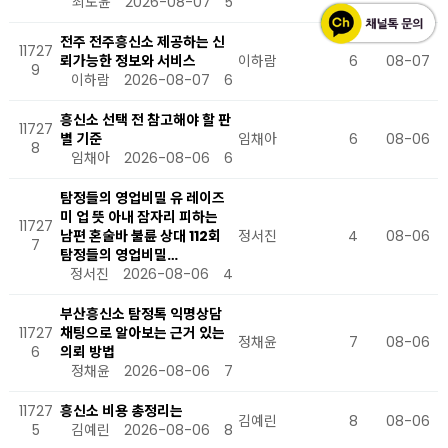
최도윤
2026-08-07
5
전주 전주흥신소 제공하는 신
11727
뢰가능한 정보와 서비스
이하람
6
08-07
9
이하람
2026-08-07
6
흥신소 선택 전 참고해야 할 판
11727
별 기준
임채아
6
08-06
8
임채아
2026-08-06
6
탐정들의 영업비밀 유 레이즈
미 업 뜻 아내 잠자리 피하는
11727
남편 혼술바 불륜 상대 112회
정서진
4
08-06
7
탐정들의 영업비밀…
정서진
2026-08-06
4
부산흥신소 탐정톡 익명상담
11727
채팅으로 알아보는 근거 있는
정채윤
7
08-06
6
의뢰 방법
정채윤
2026-08-06
7
11727
흥신소 비용 총정리는
김예린
8
08-06
5
김예린
2026-08-06
8